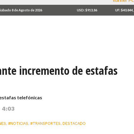
Sábado 8 de Agosto de 2026
USD: $913,86
UF: $40.844
ante incremento de estafas
estafas telefónicas
 4:03
NES
,
#NOTICIAS
,
#TRANSPORTES
,
DESTACADO