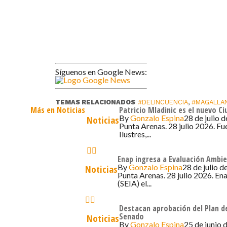
Síguenos en Google News:
TEMAS RELACIONADOS
#DELINCUENCIA
,
#MAGALLA
Más en Noticias
Patricio Mladinic es el nuevo C
By
Gonzalo Espina
28 de julio 
Noticias
Punta Arenas. 28 julio 2026. Fu
Ilustres,...
Enap ingresa a Evaluación Ambie
By
Gonzalo Espina
28 de julio d
Noticias
Punta Arenas. 28 julio 2026. En
(SEIA) el...
Destacan aprobación del Plan de
Senado
Noticias
By
Gonzalo Espina
25 de junio 