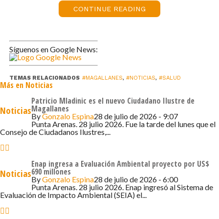
CONTINUE READING
prevención del consumo de cigarrillos se han planteado
no sólo como una problemática de salud, sino, también
desde la perspectiva de su impacto al medio ambiente,
desde su cultivo, producción hasta su distribución y sin
Síguenos en Google News:
olvidar los residuos que genera.
TEMAS RELACIONADOS
#MAGALLANES
,
#NOTICIAS
,
#SALUD
La encargada de Promoción de la Seremi de Salud, Carla
Más en Noticias
Castillo explicó que el concurso de elaboración de reels
Patricio Mladinic es el nuevo Ciudadano Ilustre de
de Instagram surge desde el espíritu de prevención,
Magallanes
Noticias
By
Gonzalo Espina
28 de julio de 2026 - 9:07
considerando a un público juvenil y marcando la edad de
Punta Arenas. 28 julio 2026. Fue la tarde del lunes que el
inicio del cigarro en el país es entre los 13 y 15 años.
Consejo de Ciudadanos Ilustres,...
Por lo mismo, la convocatoria está dirigida a estudiantes
Enap ingresa a Evaluación Ambiental proyecto por US$
de entre 10 y 14 años de todos los establecimientos
690 millones
Noticias
educacionales de la región, y consiste en la creación de
By
Gonzalo Espina
28 de julio de 2026 - 6:00
Punta Arenas. 28 julio 2026. Enap ingresó al Sistema de
un video corto en Instagram (máximo 1 minuto) para
Evaluación de Impacto Ambiental (SEIA) el...
poder entregar de forma creativa un contenido que
incluya ideas como evitar fumar y así proteger el medio