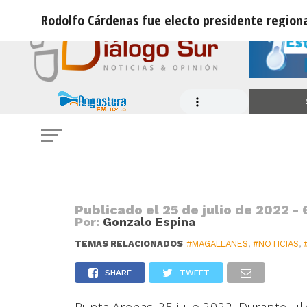
Rodolfo Cárdenas fue electo presidente regiona
NOTICIAS
Rodolfo Cárdenas fue electo presid
Radical
Publicado el
25 de julio de 2022 - 
Por:
Gonzalo Espina
TEMAS RELACIONADOS
#MAGALLANES
,
#NOTICIAS
,
SHARE
TWEET
Punta Arenas. 25 julio 2022. Durante juli