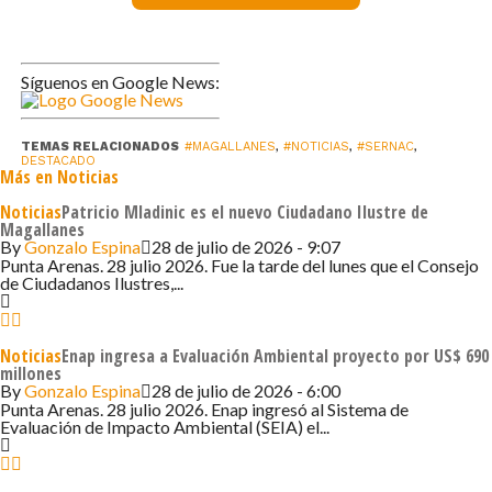
Acciones
Síguenos en Google News:
El último balance entregado por el Servicio da cuenta de
más de mil novecientas fiscalizaciones en distintos
mercados. Muchas de ellas derivaron en ajustes de
TEMAS RELACIONADOS
#MAGALLANES
,
#NOTICIAS
,
#SERNAC
,
DESTACADO
prácticas y otras en acciones de protección como
Más en Noticias
denuncias, demandas o procedimientos colectivos,
Noticias
Patricio Mladinic es el nuevo Ciudadano Ilustre de
obteniendo compensaciones para los consumidores.
Magallanes
By
Gonzalo Espina
28 de julio de 2026 - 9:07
Punta Arenas. 28 julio 2026. Fue la tarde del lunes que el Consejo
Además, el Servicio ha realizado estudios que apuntan a
de Ciudadanos Ilustres,...
las necesidades de los consumidores como el estudio de
precios y comparación de desempeño de los pañales,
Noticias
Enap ingresa a Evaluación Ambiental proyecto por US$ 690
precios de canasta de alimentos y abarrotes, Dark
millones
Patterns en comercio electrónico, calidad en alimentos
By
Gonzalo Espina
28 de julio de 2026 - 6:00
Punta Arenas. 28 julio 2026. Enap ingresó al Sistema de
para mascotas, así como otros con enfoque de género,
Evaluación de Impacto Ambiental (SEIA) el...
como el estudio de “impuesto rosa” o el estudio sobre
“gestión menstrual”.