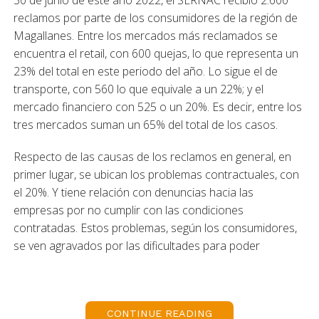
30 de junio de este año 2022, el SERNAC recibió 2.600
reclamos por parte de los consumidores de la región de
Magallanes. Entre los mercados más reclamados se
encuentra el retail, con 600 quejas, lo que representa un
23% del total en este periodo del año. Lo sigue el de
transporte, con 560 lo que equivale a un 22%; y el
mercado financiero con 525 o un 20%. Es decir, entre los
tres mercados suman un 65% del total de los casos.
Respecto de las causas de los reclamos en general, en
primer lugar, se ubican los problemas contractuales, con
el 20%. Y tiene relación con denuncias hacia las
empresas por no cumplir con las condiciones
contratadas. Estos problemas, según los consumidores,
se ven agravados por las dificultades para poder
comunicarse con las empresas.
Mientras, que la segunda causal más reclamada se
refiere a dificultades para terminar los contratos con 7%.
CONTINUE READING