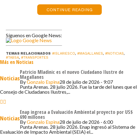
CONTINUE READING
Síguenos en Google News:
TEMAS RELACIONADOS
#ISLARIESCO
,
#MAGALLANES
,
#NOTICIAS
,
#TABSA
,
#TRANSPORTES
Más en Noticias
Patricio Mladinic es el nuevo Ciudadano Ilustre de
Magallanes
Noticias
By
Gonzalo Espina
28 de julio de 2026 - 9:07
Punta Arenas. 28 julio 2026. Fue la tarde del lunes que el
Consejo de Ciudadanos Ilustres,...
Enap ingresa a Evaluación Ambiental proyecto por US$
690 millones
Noticias
By
Gonzalo Espina
28 de julio de 2026 - 6:00
Punta Arenas. 28 julio 2026. Enap ingresó al Sistema de
Evaluación de Impacto Ambiental (SEIA) el...