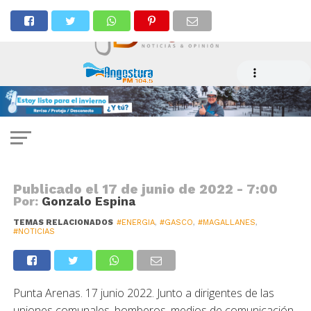
NOTICIAS
Gasco Magallanes lanza campaña
de invierno y llama a realizar
mantenimiento de artefactos a
gas
Publicado el
17 de junio de 2022 - 7:00
Por:
Gonzalo Espina
TEMAS RELACIONADOS
#ENERGIA
,
#GASCO
,
#MAGALLANES
,
#NOTICIAS
Punta Arenas. 17 junio 2022.
Junto a dirigentes de las
uniones comunales, bomberos, medios de comunicación