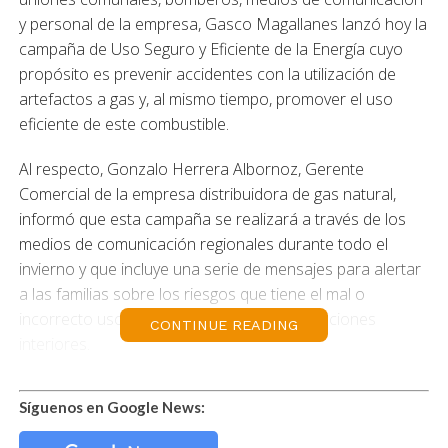
y personal de la empresa, Gasco Magallanes lanzó hoy la
campaña de Uso Seguro y Eficiente de la Energía cuyo
propósito es prevenir accidentes con la utilización de
artefactos a gas y, al mismo tiempo, promover el uso
eficiente de este combustible.
Al respecto, Gonzalo Herrera Albornoz, Gerente
Comercial de la empresa distribuidora de gas natural,
informó que esta campaña se realizará a través de los
medios de comunicación regionales durante todo el
invierno y que incluye una serie de mensajes para alertar
a las familias sobre los riesgos que tiene el mal o
incorrecto uso de artefactos a gas e instalaciones
CONTINUE READING
interiores.
“Queremos agradecer la buena disposición de Bomberos
Síguenos en Google News:
y las Uniones Comunales para trabajar en conjunto en
esta campaña que va en beneficio directo de la