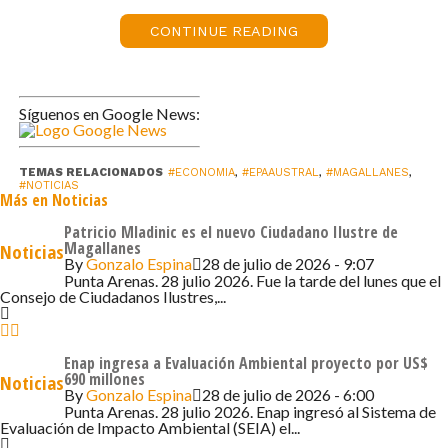
que «vamos a hacer historia, cambiando el vínculo de los
cruceros con la ciudad. Estamos estableciendo un nuevo
CONTINUE READING
trato que ha tenido una muy buena recepción, y que
posibilita que los proveedores locales de productos y
servicios vendan directamente a las líneas de
Síguenos en Google News:
cruceros». Recordó que «el año pasado hicimos la feria
en octubre, en un momento complejo, y pese a ello hubo
TEMAS RELACIONADOS
#ECONOMIA
,
#EPAAUSTRAL
,
#MAGALLANES
,
ventas. Queremos que los turistas lleguen a una ciudad
#NOTICIAS
Más en Noticias
linda, segura, que es espectacular, pero también que
quiere involucrarse con los cruceros en una alianza a
Patricio Mladinic es el nuevo Ciudadano Ilustre de
Magallanes
Noticias
varios años, aportando al Comercio Justo y al concepto
By
Gonzalo Espina
28 de julio de 2026 - 9:07
de Kilómetro Cero, que quiere decir que los turistas
Punta Arenas. 28 julio 2026. Fue la tarde del lunes que el
Consejo de Ciudadanos Ilustres,...
conozcan y compren productos locales para que la
huella de carbono sea lo más atenuada posible. Si
queremos cuidar el medio ambiente, el Kilómetro Cero es
Enap ingresa a Evaluación Ambiental proyecto por US$
690 millones
Noticias
fundamental”.
By
Gonzalo Espina
28 de julio de 2026 - 6:00
Punta Arenas. 28 julio 2026. Enap ingresó al Sistema de
Finalmente, el alcalde agradeció el aporte de Epaustral y
Evaluación de Impacto Ambiental (SEIA) el...