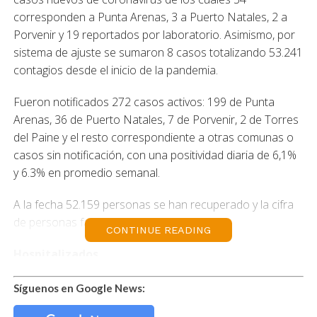
corresponden a Punta Arenas, 3 a Puerto Natales, 2 a
Porvenir y 19 reportados por laboratorio. Asimismo, por
sistema de ajuste se sumaron 8 casos totalizando 53.241
contagios desde el inicio de la pandemia.
Fueron notificados 272 casos activos: 199 de Punta
Arenas, 36 de Puerto Natales, 7 de Porvenir, 2 de Torres
del Paine y el resto correspondiente a otras comunas o
casos sin notificación, con una positividad diaria de 6,1%
y 6.3% en promedio semanal.
A la fecha 52.159 personas se han recuperado y la cifra
de personas fallecidas es de 706.
CONTINUE READING
Hospitalizados
De 301 pacientes hospitalizados en la red de salud: 6 son
Síguenos en Google News:
positivos a covid-19 lo que corresponde a un 2.1%. Su