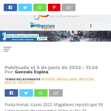
COVID
Caos activos vuelven a subir y
positividad supera el 6 por ciento
Publicado el
4 de junio de 2022 - 11:24
Por:
Gonzalo Espina
TEMAS RELACIONADOS
#COVID19
,
#MAGALLANES
,
#NOTICIAS
,
#SALUD
,
DESTACADO
Punta Arenas. 4 junio 2022. Magallanes reportó ayer 58
casos nuevos de coronavirus de los cuales 34