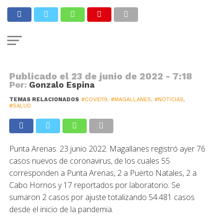
COVID
76 casos nuevos y 267 activos
Publicado el
23 de junio de 2022 - 7:18
Por:
Gonzalo Espina
TEMAS RELACIONADOS
#COVID19
,
#MAGALLANES
,
#NOTICIAS
,
#SALUD
Punta Arenas. 23 junio 2022. Magallanes registró ayer 76
casos nuevos de coronavirus, de los cuales 55
corresponden a Punta Arenas, 2 a Puerto Natales, 2 a
Cabo Hornos y 17 reportados por laboratorio. Se
sumaron 2 casos por ajuste totalizando 54.481 casos
desde el inicio de la pandemia.