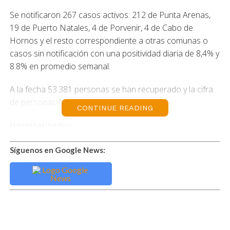
Se notificaron 267 casos activos: 212 de Punta Arenas,
19 de Puerto Natales, 4 de Porvenir, 4 de Cabo de
Hornos y el resto correspondiente a otras comunas o
casos sin notificación con una positividad diaria de 8,4% y
8.8% en promedio semanal.
A la fecha 53.381 personas se han recuperado y la cifra
de personas fallecidas, es de 711.
CONTINUE READING
Hospitalizados
De 297 pacientes hospitalizados en la red de salud, 14
Síguenos en Google News:
son pacientes positivos a covid-19 lo que corresponde a
un 4.7%. Su distribución es la siguiente: 10 personas en
aislamiento,3 en la UTI y 1 en la UCI. La ocupación total
de las unidades de cuidados intensivos (UCI) en la red es
de 9 personas, quedando 13 camas disponibles a nivel
regional.