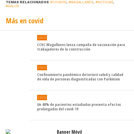
TEMAS RELACIONADOS
#COVID19
,
#MAGALLANES
,
#NOTICIAS
,
#SALUD
En tanto, 27 pacientes permanecen en UTI y quedan 8
camas disponibles. Mientras que 5 personas utilizan
Más en covid
soporte ventilatorio y 17 se encuentran disponibles. La
ocupación de camas críticas en la red regional es de 63%
COVID
CChC Magallanes lanza campaña de vacunación para
La ocupación en residencia esta mañana es
trabajadores de la construcción
de 3 usuarios. La disponibilidad de 26 habitaciones.
COVID
Confinamiento pandémico deterioró salud y calidad
de vida de personas diagnosticadas con Parkinson
COVID
Un 48% de pacientes estudiados presenta efectos
prolongados del covid-19