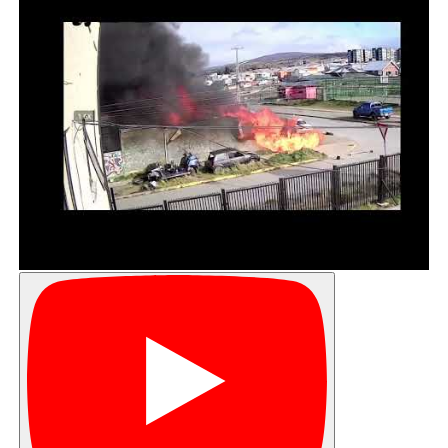
vamos a disminuir considerablemente nuestros residuos
hacia el vertedero y estamos creando conciencia entre
nuestros funcionarios”, dijo la también prevencionista de
riesgos, Elizabeth Cárcamo.
El Hospital Clínico de Magallanes está comprometido a
cumplir con la agenda global de los hospitales verdes y
saludables, con el propósito de concientizar a sus
funcionarios y usuarios con el cuidado del
medioambiente y la importancia que esto conlleva tanto
en el presente como en el futuro.