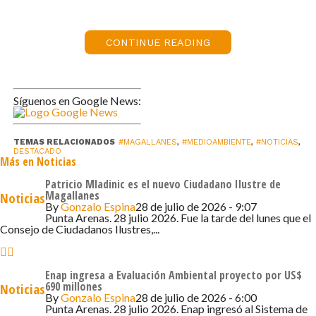
“La cantidad de cartones que nosotros recibimos y
reciclamos es muy alta, debido a la cantidad de insumos
CONTINUE READING
que nos llegan desde el norte ya que todo viene en pallet
de cartón y termina en una jaula que se encuentra en la
parte posterior de nuestro hospital, y una vez a la
Síguenos en Google News:
semana se retira a través de Áreas Verdes”, destacó la
autoridad hospitalaria.
TEMAS RELACIONADOS
#MAGALLANES
,
#MEDIOAMBIENTE
,
#NOTICIAS
,
DESTACADO
El comité de Hospitales Verdes y Saludables, está
Más en Noticias
conformado por siete funcionarios que se encargan de
Patricio Mladinic es el nuevo Ciudadano Ilustre de
coordinar y planificar todas las acciones del Hospital, en
Magallanes
Noticias
By
Gonzalo Espina
28 de julio de 2026 - 9:07
torno al cuidado del medioambiente.
Punta Arenas. 28 julio 2026. Fue la tarde del lunes que el
Consejo de Ciudadanos Ilustres,...
Claudio Radonich, alcalde de la ciudad de Punta Arenas,
manifestó que solo el año pasado fueron reciclados
Enap ingresa a Evaluación Ambiental proyecto por US$
7.500 metros cúbicos de cartón, trabajando en conjunto
690 millones
Noticias
con productores de la ciudad.
By
Gonzalo Espina
28 de julio de 2026 - 6:00
Punta Arenas. 28 julio 2026. Enap ingresó al Sistema de