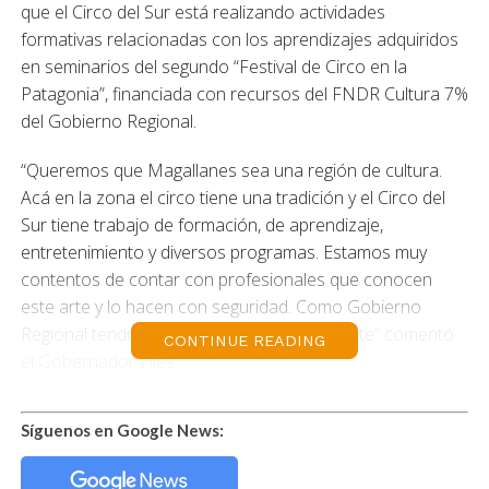
que el Circo del Sur está realizando actividades
formativas relacionadas con los aprendizajes adquiridos
en seminarios del segundo “Festival de Circo en la
Patagonia”, financiada con recursos del FNDR Cultura 7%
del Gobierno Regional.
“Queremos que Magallanes sea una región de cultura.
Acá en la zona el circo tiene una tradición y el Circo del
Sur tiene trabajo de formación, de aprendizaje,
entretenimiento y diversos programas. Estamos muy
contentos de contar con profesionales que conocen
este arte y lo hacen con seguridad. Como Gobierno
Regional tendrán nuestro respaldo constante” comentó
CONTINUE READING
el Gobernador Flies.
En la misma línea, Jerome Obininovic, director de
Síguenos en Google News:
formación del Circo del Sur, destacó que “hemos tenido
buena convocatoria con las actividades. Damos a