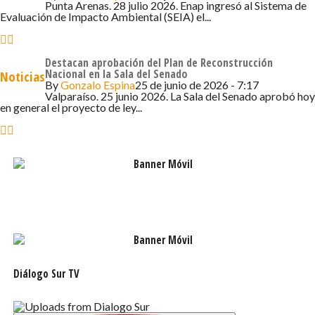
Punta Arenas. 28 julio 2026. Enap ingresó al Sistema de
dónde tenemos la posibilidad de sentarnos a la mesa con
Evaluación de Impacto Ambiental (SEIA) el...
diferentes organizaciones, va a dar grandes frutos para
avanzar hacia un real sistema de seguridad social,
Destacan aprobación del Plan de Reconstrucción
porque creemos que la futura reforma debe permitir a
Nacional en la Sala del Senado
Noticias
jubiladas y jubilados sostener una vida digna después de
By
Gonzalo Espina
25 de junio de 2026 - 7:17
Valparaíso. 25 junio 2026. La Sala del Senado aprobó hoy
una vida laboral”.
en general el proyecto de ley...
Participantes
Al Diálogo Social de la Región de Magallanes asistieron
85 personas que se distribuyeron en 7 mesas de trabajo.
Participaron la presidenta de la Central Unitaria de
Trabajadores (CUT) provincial Magallanes, Pamela Gotta,
y Alberto Smoljanovic, representante regional de la
Confederación de la Producción y del Comercio (CPC).
Diálogo Sur TV
Las organizaciones que no son parte de la estructura