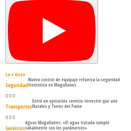
tripartita (CUT, CPC y Gobierno), pudieron hacer llegar
sus propuestas a la seremi del Trabajo y Previsión Social
mediante un espacio denominado Consultas Técnicas, a
la que asistió el sindicato de estibadores de la región de
Magallanes y la Coordinadora NO+AFP.
El siguiente Diálogo Social tendrá lugar este jueves 19 de
mayo en la Región de Tarapacá. El cronograma completo
se puede revisar en www.pensionesparachile.cl.
Lo + Visto
Nuevo control de equipaje refuerza la seguridad
Seguridad
fronteriza en Magallanes
Entró en operación servicio terrestre que une
Transportes
Natales y Torres del Paine
Aguas Magallanes: «El agua tratada cumple
Servicios
cabalmente con los parámetros»