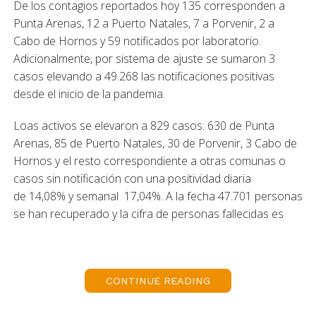
De los contagios reportados hoy 135 corresponden a
Punta Arenas, 12 a Puerto Natales, 7 a Porvenir, 2 a
Cabo de Hornos y 59 notificados por laboratorio.
Adicionalmente, por sistema de ajuste se sumaron 3
casos elevando a 49.268 las notificaciones positivas
desde el inicio de la pandemia.
Loas activos se elevaron a 829 casos: 630 de Punta
Arenas, 85 de Puerto Natales, 30 de Porvenir, 3 Cabo de
Hornos y el resto correspondiente a otras comunas o
casos sin notificación con una positividad diaria
de 14,08% y semanal 17,04%. A la fecha 47.701 personas
se han recuperado y la cifra de personas fallecidas es
de 587.
Hospitalizados
CONTINUE READING
De 272 pacientes hospitalizados en la red de salud: 32
son pacientes positivos a covid-19 de los cuales 19