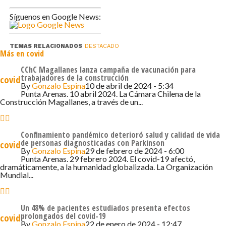
permanecen en aislamiento, 9 en la UCI y 4 en la UTI. La
Síguenos en Google News:
ocupación total de las unidades de cuidados intensivos
(UCI) en la red es de 18 personas, quedando 6 camas
disponibles a nivel regional. Otras 22 personas
TEMAS RELACIONADOS
DESTACADO
Más en covid
permanecen en UTI y quedan disponibles 10 camas. En
CChC Magallanes lanza campaña de vacunación para
tanto, 16 pacientes utilizan soporte ventilatorio,
trabajadores de la construcción
covid
quedando 8 disponibles. La ocupación de camas críticas
By
Gonzalo Espina
10 de abril de 2024 - 5:34
Punta Arenas. 10 abril 2024. La Cámara Chilena de la
en la red regional es de 71%
Construcción Magallanes, a través de un...
La ocupación en residencia esta mañana es
de 9 usuarios distribuidos en igual número
Confinamiento pandémico deterioró salud y calidad de vida
de personas diagnosticadas con Parkinson
covid
de habitaciones. La disponibilidad es de 24 habitaciones.
By
Gonzalo Espina
29 de febrero de 2024 - 6:00
Punta Arenas. 29 febrero 2024. El covid-19 afectó,
dramáticamente, a la humanidad globalizada. La Organización
Mundial...
Un 48% de pacientes estudiados presenta efectos
prolongados del covid-19
covid
By
Gonzalo Espina
22 de enero de 2024 - 12:47