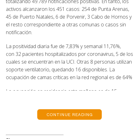
totalizando 49.789 notificaciones positivas. En tanto, los
activos alcanzaron los 451 casos: 254 de Punta Arenas,
45 de Puerto Natales, 6 de Porvenir, 3 Cabo de Hornos y
el resto correspondiente a otras comunas o casos sin
notificación.
La positividad diaria fue de 7,83% y semanal 11,76%,
con 32 pacientes hospitalizados por coronavirus, 5 de los
cuales se encuentran en la UCI. Otras 8 personas utilizan
soporte ventilatorio, quedando 16 disponibles. La
ocupación de camas críticas en la red regional es de 64%
La ocupación en residencia esta mañana es de 15
usuarios distribuidos en 14 habitaciones. La
disponibilidad es de 19 habitaciones.
CONTINUE READING