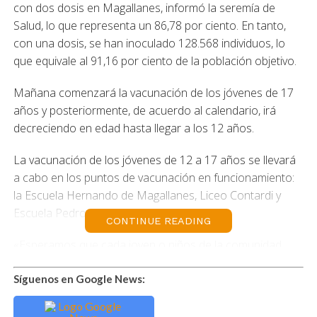
con dos dosis en Magallanes, informó la seremía de
Salud, lo que representa un 86,78 por ciento. En tanto,
con una dosis, se han inoculado 128.568 individuos, lo
que equivale al 91,16 por ciento de la población objetivo.
Mañana comenzará la vacunación de los jóvenes de 17
años y posteriormente, de acuerdo al calendario, irá
decreciendo en edad hasta llegar a los 12 años.
La vacunación de los jóvenes de 12 a 17 años se llevará
a cabo en los puntos de vacunación en funcionamiento:
la Escuela Hernando de Magallanes, Liceo Contardi y
Escuela Pedro Pablo Lemaitre.
CONTINUE READING
«Esperamos que cada joven o niños de la comunidad
concurra a vacunarse de acuerdo a lo que publique el
Ministerio de Salud y no dejar de lado esta importante
Síguenos en Google News:
protección. Hemos destacado el compromiso mostrado
por la comunidad magallánica al participar de este