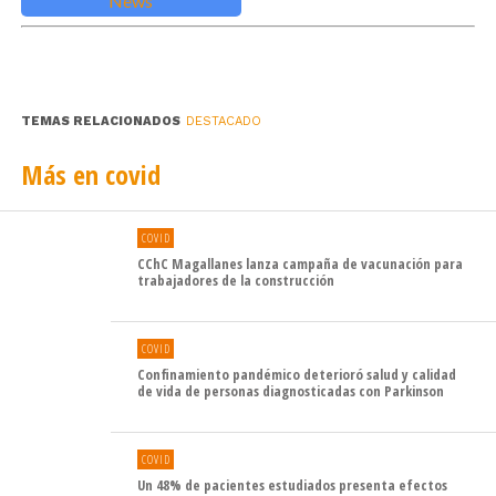
proceso, y de los equipos de salud que se han
desplegado por todo el territorio para acercar la vacuna
a todas las personas. Ahora se amplía a este nuevo
grupo de la población y esperamos ver la misma
TEMAS RELACIONADOS
DESTACADO
participación y entusiasmo, para así rápidamente lograr
las coberturas indicadas para estar protegidos», explicó
Más en covid
el seremi (s) de Salud, Eduardo Castillo.
COVID
CChC Magallanes lanza campaña de vacunación para
trabajadores de la construcción
COVID
Confinamiento pandémico deterioró salud y calidad
de vida de personas diagnosticadas con Parkinson
COVID
Un 48% de pacientes estudiados presenta efectos