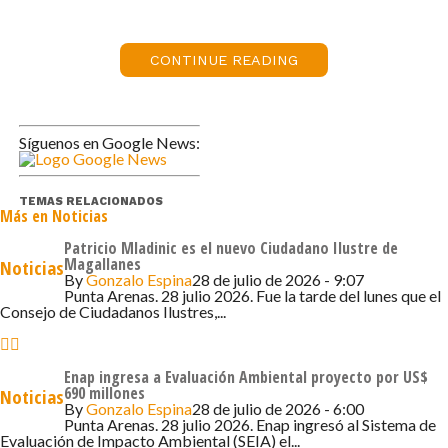
En tanto, Mowi hizo lo propio con su Laboratorio Central
Chinquihue ubicado en la misma ciudad.
Desde el inicio de la pandemia, las dos empresas han
CONTINUE READING
realizado en conjunto más de 60 mil testeos gratuitos de
PCR para apoyar los servicios de salud.
Síguenos en Google News:
“Queremos contribuir a reforzar la búsqueda activa de
casos para encontrar los casos positivos a tiempo y así
evitar la expansión del virus en nuestras comunidades.
TEMAS RELACIONADOS
Más en Noticias
Hoy nos encontramos frente a una nueva ola de
Patricio Mladinic es el nuevo Ciudadano Ilustre de
Magallanes
Noticias
contagios, por lo cual seguiremos colaborando con la
By
Gonzalo Espina
28 de julio de 2026 - 9:07
comunidad para enfrentar de mejor manera la
Punta Arenas. 28 julio 2026. Fue la tarde del lunes que el
Consejo de Ciudadanos Ilustres,...
pandemia”, dice la directora ejecutiva del Consejo del
Salmón, Joanna Davidovich.
Enap ingresa a Evaluación Ambiental proyecto por US$
El intendente Carlos Geisse ha destacado que la red de
690 millones
Noticias
By
Gonzalo Espina
28 de julio de 2026 - 6:00
laboratorios públicos y privados ha permitido ubicar a la
Punta Arenas. 28 julio 2026. Enap ingresó al Sistema de
Región de Los Lagos como una de las que más PCR
Evaluación de Impacto Ambiental (SEIA) el...