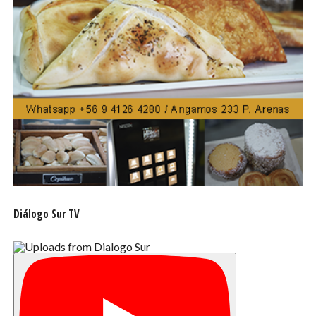
con apoyos a la comunidad en distintas áreas.
Es así como Cermaq ha entregado abarrotes e insumos
de higiene y protección personal en las comunidades
donde opera, esto es: Licán, Trafún, Rahue, Cancura,
Calbuco, Pargua, Puerto Montt, Ancud, Quemchi, Chonchi,
Quellón, Puerto Aysén, Coyhaique, Río Verde y Punta
Arenas.
Además, de donar elementos escolares y computadores
para niños que realizan clases online y que no cuentan
con todas las herramientas necesarias.
Diálogo Sur TV
Por su parte, Salmones Aysén, ha participado en la
entrega de elementos de protección personal Covid para
comunidades cercanas a los centros de operación,
también ha realizado charlas a la comunidad
relacionadas con medidas de seguridad Covid y donde