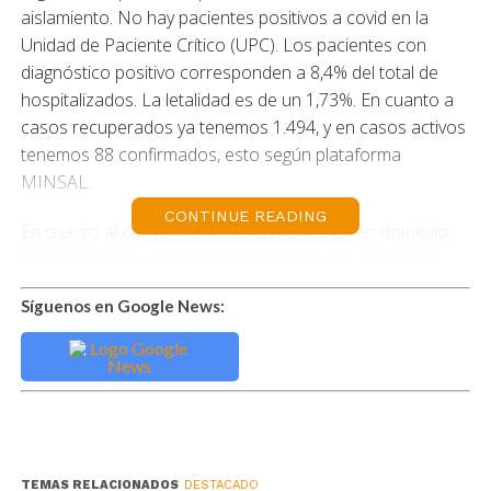
aislamiento. No hay pacientes positivos a covid en la
Unidad de Paciente Crítico (UPC). Los pacientes con
diagnóstico positivo corresponden a 8,4% del total de
hospitalizados. La letalidad es de un 1,73%. En cuanto a
casos recuperados ya tenemos 1.494, y en casos activos
tenemos 88 confirmados, esto según plataforma
MINSAL.
CONTINUE READING
En cuanto al cumplimiento de cuarentenas en domicilio,
de casos positivos a coronavirus como de contactos
estrechos, a la fecha se han realizado 10.568 en la región
Síguenos en Google News:
y 92 sumarios en total.
A la fecha 56 personas usan residencias sanitarias y se
encuentran disponibles en este momento 32
habitaciones a nivel regional. Ante dudas y consultas
acerca d estos dispositivos sanitarios, pueden
comunicarse al callcenter 800 726 666.
TEMAS RELACIONADOS
DESTACADO