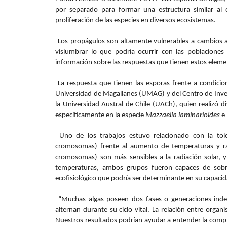
por separado para formar una estructura similar al 
proliferación de las especies en diversos ecosistemas.
Los propágulos son altamente vulnerables a cambios a
vislumbrar lo que podría ocurrir con las poblaciones
información sobre las respuestas que tienen estos eleme
La respuesta que tienen las esporas frente a condicion
Universidad de Magallanes (UMAG) y del Centro de Inves
la Universidad Austral de Chile (UACh), quien realizó d
específicamente en la especie
Mazzaella laminarioides
e
Uno de los trabajos estuvo relacionado con la tole
cromosomas) frente al aumento de temperaturas y radi
cromosomas) son más sensibles a la radiación solar,
temperaturas, ambos grupos fueron capaces de sobrev
ecofisiológico que podría ser determinante en su capacid
“Muchas algas poseen dos fases o generaciones indep
alternan durante su ciclo vital. La relación entre orga
Nuestros resultados podrían ayudar a entender la comple