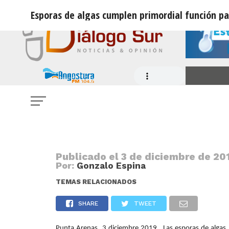
Esporas de algas cumplen primordial función par
NOTICIAS
Esporas de algas cumplen primordia
los efectos del cambio climático en
Publicado el
3 de diciembre de 201
Por:
Gonzalo Espina
TEMAS RELACIONADOS
SHARE
TWEET
Punta Arenas. 3 diciembre 2019. Las esporas de algas,