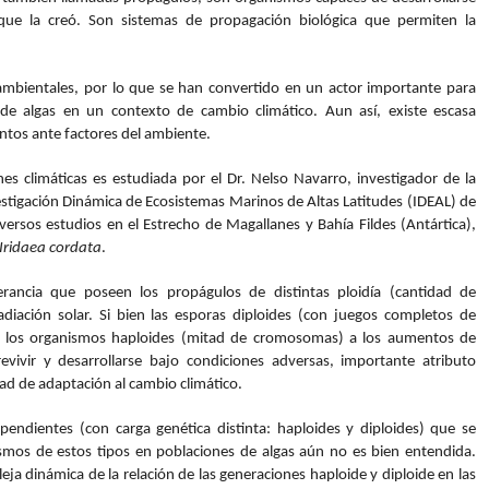
que la creó. Son sistemas de propagación biológica que permiten la
mbientales, por lo que se han convertido en un actor importante para
 de algas en un contexto de cambio climático. Aun así, existe escasa
ntos ante factores del ambiente.
es climáticas es estudiada por el Dr. Nelso Navarro, investigador de la
tigación Dinámica de Ecosistemas Marinos de Altas Latitudes (IDEAL) de
iversos estudios en el Estrecho de Magallanes y Bahía Fildes (Antártica),
Iridaea cordata
.
rancia que poseen los propágulos de distintas ploidía (cantidad de
ación solar. Si bien las esporas diploides (con juegos completos de
 y los organismos haploides (mitad de cromosomas) a los aumentos de
ivir y desarrollarse bajo condiciones adversas, importante atributo
ad de adaptación al cambio climático.
endientes (con carga genética distinta: haploides y diploides) que se
nismos de estos tipos en poblaciones de algas aún no es bien entendida.
ja dinámica de la relación de las generaciones haploide y diploide en las