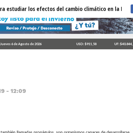
a estudiar los efectos del cambio climático en la Pata
l función para estudiar
Jueves 6 de Agosto de 2026
USD: $911,58
UF: $40.844
 la Patagonia y Antártica
9 - 12:09
 también llamadas propágulos, son organismos capaces de desarrollarse