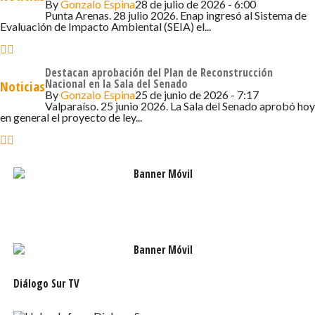
By
Gonzalo Espina
28 de julio de 2026 - 6:00
aprobó los recursos para hacer el aporte que se
Punta Arenas. 28 julio 2026. Enap ingresó al Sistema de
Evaluación de Impacto Ambiental (SEIA) el...
requiere, porque nosotros queremos que los vecinos
tengan una mejor calidad de vida, el hecho que tengan
pavimentadas sus calles implica que no existirá tierra en
Destacan aprobación del Plan de Reconstrucción
el verano ni barro en el invierno y por otro lado le permite
Nacional en la Sala del Senado
Noticias
By
Gonzalo Espina
25 de junio de 2026 - 7:17
subir la plusvalía de sus viviendas”.
Valparaíso. 25 junio 2026. La Sala del Senado aprobó hoy
en general el proyecto de ley...
Los sectores considerados son, calle Justo de la Rivera,
entre Manuel Señoret y Francisco Sampaio, y entre las
calles Mario Rocca-Hernando de Magallanes, Damián
Riobó, entre las calles Francisco Sampaio-Esmeralda,
Manuel Bulnes, entre las calles Bernardo Phillipi-Santos
Mardones, Ignacio Carrera Pinto entre las calles Mario
Rocca-Hernando de Magallanes.
Diálogo Sur TV