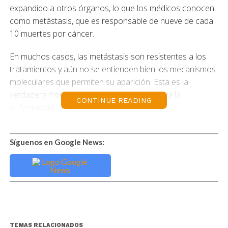
expandido a otros órganos, lo que los médicos conocen
como metástasis, que es responsable de nueve de cada
10 muertes por cáncer.
En muchos casos, las metástasis son resistentes a los
tratamientos y aún no se entienden bien los mecanismos
moleculares que permiten su aparición. Esta es la
verdadera frontera de la investigación contra la
CONTINUE READING
enfermedad.
Hoy se publica el mayor estudio genético realizado hasta
la fecha de la metástasis del cáncer en todas sus
Síguenos en Google News:
variantes. En total se han analizado tumores
metastásicos de 2.399 pacientes de los que también se
ha secuenciado el genoma completo de sus tumores
primarios y de células sanas tomadas de su sangre.
Los investigadores han analizado más de 70 millones de
TEMAS RELACIONADOS