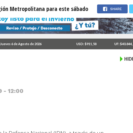
gión Metropolitana para este sábado
SHARE
eda en la Región
Jueves 6 de Agosto de 2026
USD: $911,58
UF: $40.844
 - 12:00
e la Defensa Nacional (JDN), a través de un