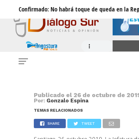
Confirmado: No habrá toque de queda en la Re
NOTICIAS
Confirmado: No habrá toque de qu
Metropolitana para este sábado
Publicado el
26 de octubre de 2019
Por:
Gonzalo Espina
TEMAS RELACIONADOS
SHARE
TWEET
Santiago. 26 octubre 2019. La Jefatura d