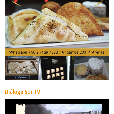
en el ámbito músculo-esquelético”, recalcó.
El Laboratorio de Análisis del Movimiento
Humano del CADI UMAG, según explicó el
investigador, cuenta con un sistema que captura
el movimiento en el espacio compuesto por diez
cámaras de alta velocidad y alta resolución; un
sistema de cuatro sensores de fuerza en el
suelo; y un equipo de electromiografía
inalámbrico que sirve para sensar la actividad
eléctrica de los músculos, “lo que te permite
versatilidad –agregó Silvestre- y un rango de
movimiento de unos cien metros a la redonda”.
Diálogo Sur TV
Para el kinesiólogo y especialista en fisiología
aeroespacial, Manuel Alvear, a partir de este
trabajo, la idea es poder desarrollar unidades de
investigación en diferentes ámbitos, pero, en