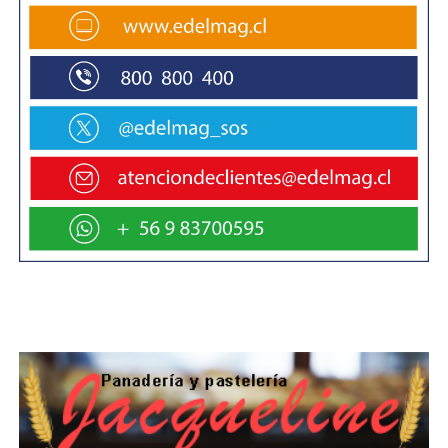
profesional y científico para los académicos
locales, pero que, a su vez, brinda una enorme
ventaja en comparación al resto del país.
“Un laboratorio de esta envergadura, yo creo
que debe correr por carriles paralelos. Primero,
como laboratorio docente, formar alumnos aquí,
es realmente un plus respecto a los demás
alumnos de Chile. Segundo, la investigación,
como Alma Mater de toda universidad, teniendo
este tipo de hardware, se facilita. Lo tercero es la
comunidad, cómo a través de este laboratorio
ustedes pueden aportar a problemas reales de
la comunidad que vive en ambientes extremos.
Es decir, el conocimiento que existe de los
colegas y este laboratorio, les permitirá poder
decir que están al servicio de la comunidad en
los problemas más complejos, principalmente,