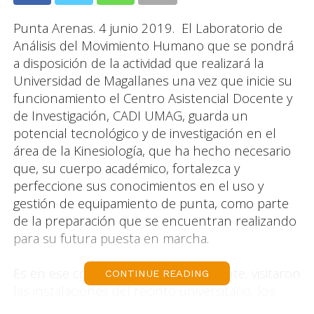
Punta Arenas. 4 junio 2019. El Laboratorio de
Análisis del Movimiento Humano que se pondrá
a disposición de la actividad que realizará la
Universidad de Magallanes una vez que inicie su
funcionamiento el Centro Asistencial Docente y
de Investigación, CADI UMAG, guarda un
potencial tecnológico y de investigación en el
área de la Kinesiología, que ha hecho necesario
que, su cuerpo académico, fortalezca y
perfeccione sus conocimientos en el uso y
gestión de equipamiento de punta, como parte
de la preparación que se encuentran realizando
para su futura puesta en marcha.
Es en ese contexto que, recientemente, visitaron
CONTINUE READING
las instalaciones del recinto universitario, los
kinesiólogos e investigadores, Rony Silvestre y