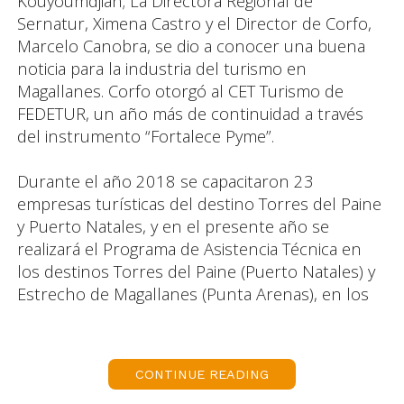
Kouyoumdjian; La Directora Regional de
Sernatur, Ximena Castro y el Director de Corfo,
Marcelo Canobra, se dio a conocer una buena
noticia para la industria del turismo en
Magallanes. Corfo otorgó al CET Turismo de
FEDETUR, un año más de continuidad a través
del instrumento “Fortalece Pyme”.
Durante el año 2018 se capacitaron 23
empresas turísticas del destino Torres del Paine
y Puerto Natales, y en el presente año se
realizará el Programa de Asistencia Técnica en
los destinos Torres del Paine (Puerto Natales) y
Estrecho de Magallanes (Punta Arenas), en los
que se espera apoyar a 45 empresas en Puerto
Natales y 25 en Punta Arenas. Los otros 6
destinos donde se realizará el programa durante
CONTINUE READING
el presente año son: Osorno – Puyehue; Puerto