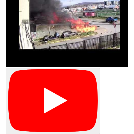
asistencia técnica especializada en tecnologías
de información y comunicación (TICs) y gestión
de la energía en micro y pequeñas empresas de
destinos turísticos del sur del país.
“Como Federación estamos contentos de que
este importante programa se haya extendido un
año más, porque eso nos permitirá llegar a un
número mayor de empresas de turismo de la
región de Magallanes.
El objetivo de estos talleres es disminuir las
brechas digitales y entregar herramientas a los
emprendedores del rubro para que puedan
ampliar y mejorar su oferta y ser más
competitivos”, puntualizó Helen Kouyoumdjian,
Vicepresidenta Ejecutiva de FEDETUR.