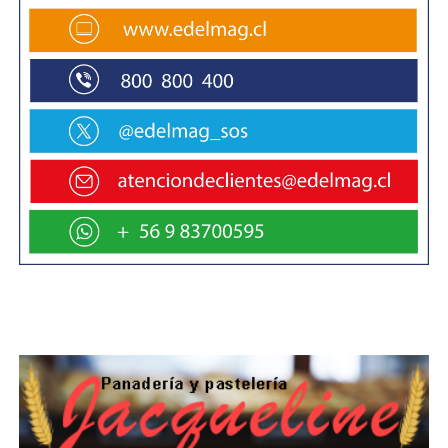
entregándolo a los grandes empresariados, este
es un negocio que nunca pierde, para las AFP las
ganancias diarias son sobre 900 millones de
pesos diarios y las pensiones siguen, son y
seguirán con este proyecto siendo miserables.
Esperamos quienes votaron a favor de seguir
avanzando con este proyecto revisen las cifras
actuales de las míseras pensiones y se pongan
del lado de los trabajadores y trabajadoras, 10
mil pesos de reajuste es una burla para quienes
hoy están jubilados, se necesita un proyecto que
se haga cargo ahora con una jubilación digna y
no tener que esperar 40 años para ver un
resultado, se necesita jubilación decente ahora,
termino señalando Avendaño.