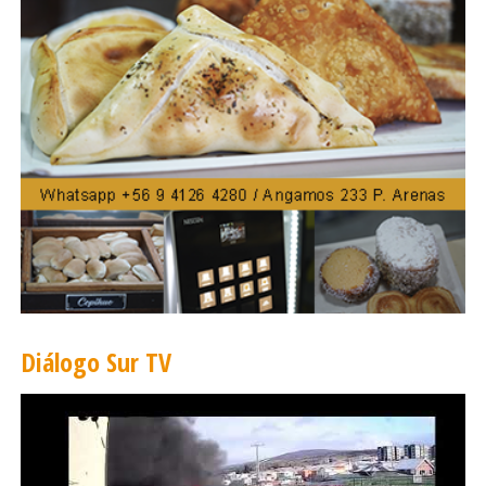
esto está ocurriendo y lo que está pasando en
algunas de las economías vecinas de América
Latina, que están viviendo problemas serios y
dentro de esto, la economía chilena está con un
desempeño que realmente sobresale”,
completó.
Diálogo Sur TV