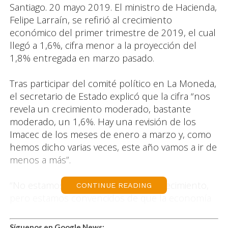
Santiago. 20 mayo 2019. El ministro de Hacienda,
Felipe Larraín, se refirió al crecimiento
económico del primer trimestre de 2019, el cual
llegó a 1,6%, cifra menor a la proyección del
1,8% entregada en marzo pasado.
Tras participar del comité político en La Moneda,
el secretario de Estado explicó que la cifra “nos
revela un crecimiento moderado, bastante
moderado, un 1,6%. Hay una revisión de los
Imacec de los meses de enero a marzo y, como
hemos dicho varias veces, este año vamos a ir de
menos a más”.
“No estamos satisfechos con este crecimiento,
CONTINUE READING
pero estamos convencidos de que la economía
se va a recuperar con fuerza, especialmente
durante el segundo semestre de este año. Este
Síguenos en Google News: