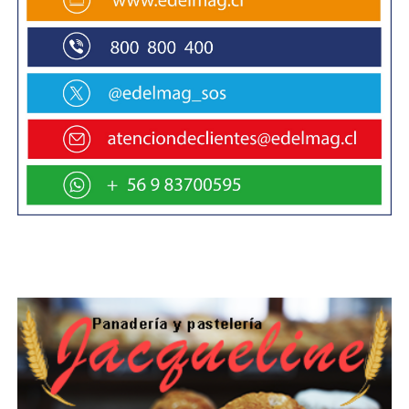
economía se recupere. Estamos trabajando sin
descanso para que la economía muestre su
dinamismo, cosa que creo que va a ocurrir,
estamos convencidos que va a ocurrir. En el
segundo semestre de este año vamos a ver
cifras más positivas”, sostuvo.
Sobre la estimación de crecimiento proyectada
para Chile en 2019, que fue del 3,5%, Larraín
afirmó que “estamos en un escenario exigente,
está claro que Chile el año pasado superó el
crecimiento de la economía mundial, estamos
trabajando para que este año también pueda
superar el crecimiento de la economía mundial,
ciertamente va a superar el crecimiento de
América Latina”.
“Hay que mirar un poco el contexto en lo que