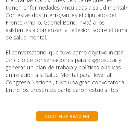
tienen enfermedades vinculadas a salud mental?
Con estas dos interrogantes el diputado del
Frente Amplio, Gabriel Boric, invitó a los
asistentes a comenzar la reflexión sobre el tema
de salud mental.
El conversatorio, que tuvo como objetivo iniciar
un ciclo de conversaciones para diagnosticar y
generar un plan de trabajo y políticas públicas
en relación a la Salud Mental para llevar al
Congreso Nacional, tuvo una gran convocatoria.
Entre los presentes participaron estudiantes,
adultos mayores, académicos de la UMAG,
funcionarios de Corporación Opción, Cosam
Miraflores, del Hospital Clínico Magallanes,
CONTINUE READING
Fundación Toda Mejora, Colegio de Profesores,
Coordinadora No+AFP, del Hogar Ignazio Sibillo,