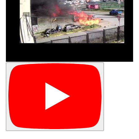
pensamos’’.
El parlamentario también se refirió a algunos
aspectos propios de la región de Valparaíso, que
representa y lamentó la situación de pobreza
que se extiende en la zona y la necesidad de
impulsar algunas políticas para potenciar
actividades productivas.
“Todo el movimiento financiero portuario no
paga impuestos locales. En Chile hay una cultura
centralista muy fuerte, en aspecto institucional
político y tributario. Valparaíso con San Antonio
deberían coordinarse y no competir. Revisemos
el modelo de concesiones y el rol de
planificación del Estado. El modelo de
concesiones deja hacer a los privados. No les
raya la cancha. Creo en el rol del Estado en