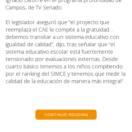
Campos, de TV Senado.
El legislador aseguró que “el proyecto que
reemplaza el CAE le compite a la gratuidad…
debemos transitar a un sistema educativo con
igualdad de calidad”, dijo, tras señalar que “el
sistema educativo escolar está fuertemente
tensionado por evaluaciones externas. Desde
cuarto básico tenemos a los niños compitiendo
por el ranking del SIMCE y tenemos que medir la
calidad de la educación de manera más integral”.
En tal sentido, dijo que “ha habido una discusión
más estructural, pero tenemos que entrar a la
sala de clases…hay más de 300 mil niños y
CONTINUE READING
jóvenes que están fuera del sistema escolar”.