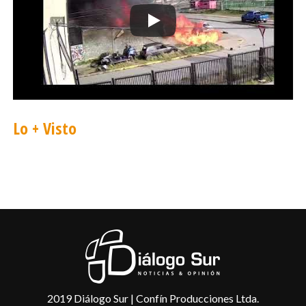
para el desarrollo de nuestros niños”, expresó.
Vicerector de Vinculación con el Medio UMAG
Manuel Manríquez
Manuel Manríquez, Vicerector de Vinculación
con el Medio de la UMAG, destacó lo que
Lo + Visto
significa ICEC y el trabajo del equipo de
profesionales de la casa de estudios que ha
implementado este programa del MINEDUC en
Magallanes. “Es muy importante esta relación
que hace nuestra universidad con el sistema
educativo regional. Así la Universidad de
Magallanes pone al servicio de toda la
comunidad su conocimiento e infraestructura y
eso hace que nos abramos más al medio”,
destacó.
2019 Diálogo Sur | Confín Producciones Ltda.