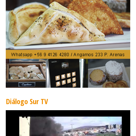
procesos educativos al interior de los
establecimientos, hacerlos más pertinentes y de
acuerdo a las demandas que tienen hoy
nuestros estudiantes y la Humanidad en
general.
Y esto se concreta en el aprender haciendo,
indagando e investigando”, destacó. Por su parte,
el coordinador de Educación Extraescolar
Enrique Esparza de la CORMUPA destacó el
beneficio que ICEC trae el sistema escolar
municipal. “Para nosotros es muy importante
trabajar en torno a la Ciencia, que es una
Diálogo Sur TV
inquietud enorme de los estudiantes, que están
siempre deseosos de ir más allá de la
investigación y de los actuales horizontes de
aprendizaje, por lo tanto una mayor capacitación
de los profesores y profesoras es muy bueno