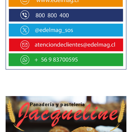
como apoyo en la UTP del Liceo Politécnico “Raúl
Silva Henríquez” y mi idea era conocer como se
trabaja sobre el tema científico hoy en día, para
ver si podemos lograr un cambio en el colegio
junto a los profesores de Ciencia, en la línea de
lo que es un liceo Técnico Profesional.
Más que enseñar física y biología en forma
parcelada, reflexionar como aporta todo eso al
bienestar de las persona y como ayuda eso a
mejorar el mundo”, destacó.
El jefe del Departamento de Educación de la
SECREDUC Aliro Quezada manifestó su
satisfacción por el trabajo desarrollado por ICEC.
“La escencia de lo que significó esta ceremonia
de certificación es que entre la UMAG y el
MINEDUC podemos seguir fortaleciendo los