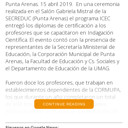
Punta Arenas. 15 abril 2019. En una ceremonia
realizada en el Salón Gabriela Mistral de la
SECREDUC (Punta Arenas) el programa ICEC
entregó los diplomas de certificación a los
profesores que se capacitaron en Indagación
Científica. El evento contó con la presencia de
representantes de la Secretaría Ministerial de
Educación, la Corporación Municipal de Punta
Arenas, la Facultad de Educación y Cs. Sociales y
el Departamento de Educación de la UMAG.
Fueron doce los profesores, que trabajan en
establecimientos dependientes de la CORMUPA,
los que durante un año completaron un total
de 400 hrs. de aprendizaje. Las actividades,
CONTINUE READING
gestionadas por un equipo de profesionales de
la UMAG y que comenzaron a realizarse en Abril
de 2018, incluyó salidas a terreno, talleres de
Síguenos en Google News: