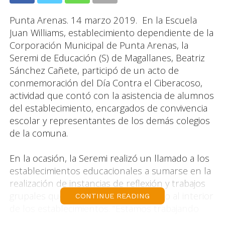
Punta Arenas. 14 marzo 2019. En la Escuela
Juan Williams, establecimiento dependiente de la
Corporación Municipal de Punta Arenas, la
Seremi de Educación (S) de Magallanes, Beatriz
Sánchez Cañete, participó de un acto de
conmemoración del Día Contra el Ciberacoso,
actividad que contó con la asistencia de alumnos
del establecimiento, encargados de convivencia
escolar y representantes de los demás colegios
de la comuna.
En la ocasión, la Seremi realizó un llamado a los
establecimientos educacionales a sumarse en la
realización de instancias de reflexión y trabajos
grupales que se están llevando a cabo al interior
CONTINUE READING
de los establecimientos. “Estamos trabajando
muy fuertemente en la prevención del