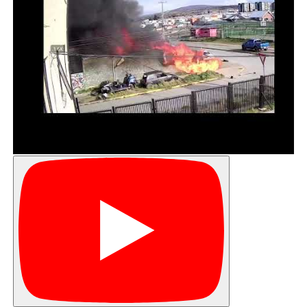
autoridad agregó que “con esto empezamos a
ponernos los pantalones largos en materia de
política social”.
DOS ELEMENTOS CENTRALES
El secretario de Estado explicó los dos
elementos más importantes de la iniciativa. El
primero es que “nos permite trabajar para las
familias y con las familias. Las familias son el
núcleo fundamental donde los niños, las
personas que tienen dificultades, encuentran
apoyo, amor y la posibilidad de ir resolviendo en
conjunto sus problemas.
Esto le permite al Estado, a través del ministerio
de Desarrollo Social y Familia, poder trabajar con
estos grupos. Antes solo podíamos trabajar con