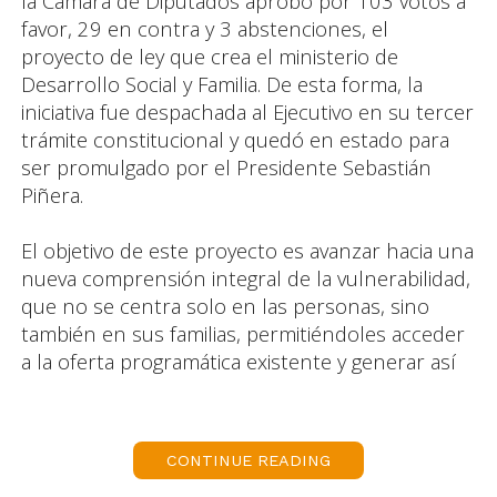
la Cámara de Diputados aprobó por 103 votos a
favor, 29 en contra y 3 abstenciones, el
proyecto de ley que crea el ministerio de
Desarrollo Social y Familia. De esta forma, la
iniciativa fue despachada al Ejecutivo en su tercer
trámite constitucional y quedó en estado para
ser promulgado por el Presidente Sebastián
Piñera.
El objetivo de este proyecto es avanzar hacia una
nueva comprensión integral de la vulnerabilidad,
que no se centra solo en las personas, sino
también en sus familias, permitiéndoles acceder
a la oferta programática existente y generar así
condiciones para que tengan la mejor calidad de
vida posible.
CONTINUE READING
Además, se incorpora dentro de la población