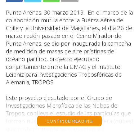
Punta Arenas. 30 marzo 2019. En el marco de la
colaboración mutua entre la Fuerza Aérea de
Chile y la Universidad de Magallanes, el día 26 de
marzo recién pasado en el Cerro Mirador de
Punta Arenas, se dio por inaugurada la campaña
de medición de masas de aire prístinas del
océano pacífico, proyecto ejecutado
conjuntamente entre la UMAG y el Instituto
Leibniz para investigaciones Troposféricas de
Alemania, TROPOS.
Este proyecto ejecutado por el Grupo de
Investigaciones Microfísica de las Nubes de
Tropos, conlleva el estudio de las partículas que
forman núcleos de hielo en la atmosfera (nubes)
CONTINUE READING
que posteriormente se convierten en
precipitación liquida (lluvia) o sólida (nieve)