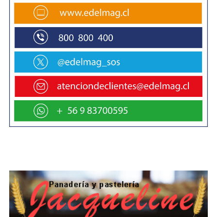
región es menor cuando se compara con la
misma latitud del hemisferio Norte. La
importancia que tienen estas medidas es que
serán de utilidad para la comunidad científica
internacional ya que existe muy poca
información del hemisferio sur, por tanto,
contribuirá a que los desarrolladores de
modelos de pronóstico del tiempo y del clima
puedan integrar estas medidas para poder hacer
los resultados de estos pronósticos, tanto del
tiempo y del clima, más exactos para el
hemisferio sur.
Este proyecto, considerado un hito en las
investigaciones atmosféricas en la región de
Magallanes, tendrá una duración aproximada de
un año y permitirá incrementar la colaboración
entre la UMAG, el Instituto Leibniz de Alemania y