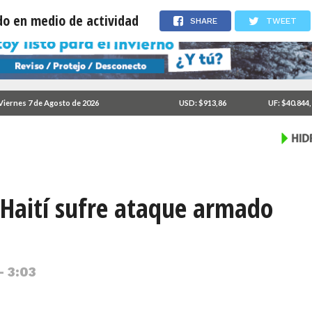
do en medio de actividad
SHARE
TWEET
Viernes 7 de Agosto de 2026
USD: $913,86
UF: $40.844
 Haití sufre ataque armado
- 3:03