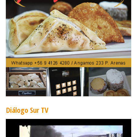
a otros 20 estados que han abolido la pena de
muerte por completo, dijo Human Rights Watch.
Según esa organización, la aplicación de la pena
capital está en retroceso en Estados Unidos,
con 25 ejecuciones en 2018 frente a 98 en
1999. Tres condenados a muerte fueron
ejecutados en todo el país este año.
Fuente: Emol.com
Diálogo Sur TV