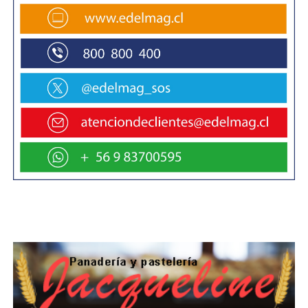
Newsom estaba "desafiando a los votantes" al
declarar la moratoria en las ejecuciones de esos
"asesinos sin piedad". "Amigos y familiares de las
siempre olvidadas víctimas no están
emocionados y tampoco yo", añadió en Twitter.
La senadora Kamala Harris, una de un nutrido
grupo de aspirantes a la candidatura demócrata
para las presidenciales de 2020, dio la
bienvenida a la medida para acabar con el
"profundamente fallido sistema de pena capital
en California". "La pena de muertes es inmoral,
discriminatoria, inefectiva y está probado que se
aplica de forma inequitativa", añadió.
737 condenados a muerte hay en California
California se unirá a Colorado, Oregon y
Pensilvania, que tienen prohibiciones similares, y