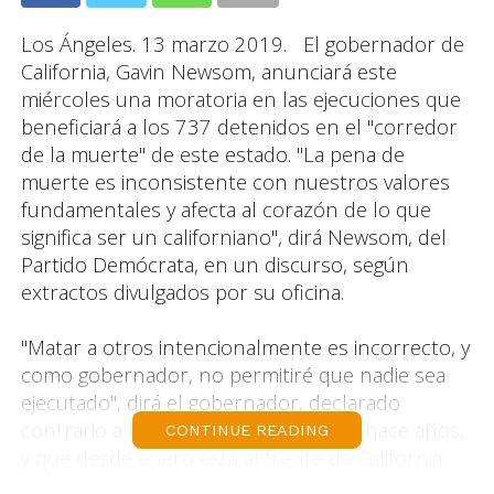
Los Ángeles. 13 marzo 2019. El gobernador de
California, Gavin Newsom, anunciará este
miércoles una moratoria en las ejecuciones que
beneficiará a los 737 detenidos en el "corredor
de la muerte" de este estado. "La pena de
muerte es inconsistente con nuestros valores
fundamentales y afecta al corazón de lo que
significa ser un californiano", dirá Newsom, del
Partido Demócrata, en un discurso, según
extractos divulgados por su oficina.
"Matar a otros intencionalmente es incorrecto, y
como gobernador, no permitiré que nadie sea
ejecutado", dirá el gobernador, declarado
contrario a la pena de muerte desde hace años,
CONTINUE READING
y que desde enero está al frente de California.