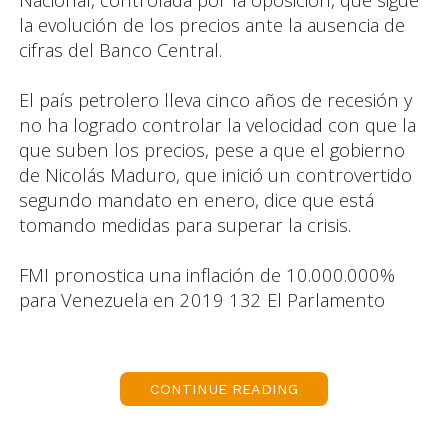
la evolución de los precios ante la ausencia de
cifras del Banco Central.
El país petrolero lleva cinco años de recesión y
no ha logrado controlar la velocidad con que la
que suben los precios, pese a que el gobierno
de Nicolás Maduro, que inició un controvertido
segundo mandato en enero, dice que está
tomando medidas para superar la crisis.
FMI pronostica una inflación de 10.000.000%
para Venezuela en 2019 132 El Parlamento
reportó que en enero de 2019 los precios
subieron un 191,6%, o casi se triplicaron, lo que
implica que un alza diaria de un 3,5%. "Ese
CONTINUE READING
resultado de la inflación de enero fue por la
depreciación del tipo de cambio paralelo", dijo el