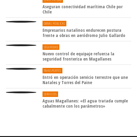
CONECTIVIDAD
recibido por otros miembros del comité
Aseguran conectividad marítima Chile por
Chile
científico cuando se comunicó mi nominación”,
agrega el Dr. César Cárdenas.
OBRAS PÚBLICAS
Empresarios natalinos endurecen postura
frente a obras en aeródromo Julio Gallardo
El grupo de trabajo de monitoreo y gestión de
ecosistemas se reunió por primera vez en 1995
SEGURIDAD
después de la fusión del grupo de trabajo sobre
Nuevo control de equipaje refuerza la
seguridad fronteriza en Magallanes
el kril (WG-Krill) y el grupo de trabajo sobre el
Programa de Monitoreo del Ecosistema de la
TRANSPORTES
CCRVMA (WG-CEMP).
Entró en operación servicio terrestre que une
Natales y Torres del Paine
Algunos aspectos esenciales del grupo son:
SERVICIOS
Aguas Magallanes: «El agua tratada cumple
•
Evaluar el estado del kril.
cabalmente con los parámetros»
•
Evaluar el estado y las tendencias de las
poblaciones dependientes y relacionadas,
incluida la identificación de la información