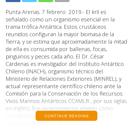
Punta Arenas. 7 febrero 2019.- El kril es
señalado como un organismo esencial en la
trama trófica Antártica. Estos crustáceos
reunidos configuran la mayor biomasa de la
Tierra, y se estima que aproximadamente la mitad
de ella es consumida por ballenas, focas,
pingüinos y peces cada año. El Dr. César
Cárdenas es investigador del Instituto Antártico
Chileno (INACH), organismo técnico del
Ministerio de Relaciones Exteriores (MINREL), y
actual representante científico chileno ante la
Comisión para la Conservación de los Recursos
Vivos Marinos Antárticos CCAMLR , por sus siglas
en inglés), fue recientemente elegido como
coordinador del grupo de trabajo sobre
CONTINUE READING
monitoreo y gestión de ecosistemas.