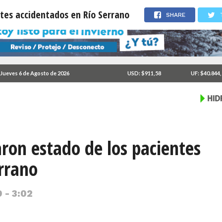
tes accidentados en Río Serrano
SHARE
Jueves 6 de Agosto de 2026
USD: $911,58
UF: $40.844
ron estado de los pacientes
rrano
 - 3:02