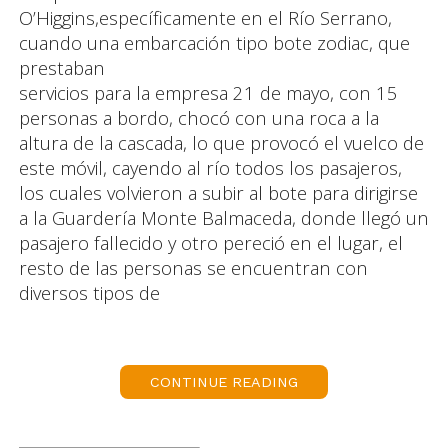
O’Higgins,específicamente en el Río Serrano,
cuando una embarcación tipo bote zodiac, que
prestaban
servicios para la empresa 21 de mayo, con 15
personas a bordo, chocó con una roca a la
altura de la cascada, lo que provocó el vuelco de
este móvil, cayendo al río todos los pasajeros,
los cuales volvieron a subir al bote para dirigirse
a la Guardería Monte Balmaceda, donde llegó un
pasajero fallecido y otro pereció en el lugar, el
resto de las personas se encuentran con
diversos tipos de
fracturas.
La fiscal de turno, Lorena Carrasco, dispuso la
CONTINUE READING
concurrencia de PDI junto al Servicio Médico
Legal al sitio del suceso, donde se encontraba
trabajando SAMU y personal de Conaf,