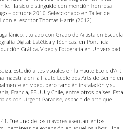
hile. Ha sido distinguido con mención honrosa
ago – octubre 2016. Seleccionado en Taller de
al con el escritor Thomas Harris (2012).
gallánico, titulado con Grado de Artista en Escuela
afía Digital: Estética y Técnicas, en Pontificia
ducción Gráfica, Video y Fotografía en Universidad
Suiza. Estudió artes visuales en la Haute Ecole d'Art
na maestría en la Haute Ecole des Arts de Berne en
ipalmente en video, pero también instalación y su
ia, Francia, EE.UU. y Chile, entre otros países. Está
riales con Urgent Paradise, espacio de arte que
941. Fue uno de los mayores asentamientos
il hectáreas de extensión en aquellos años. Una