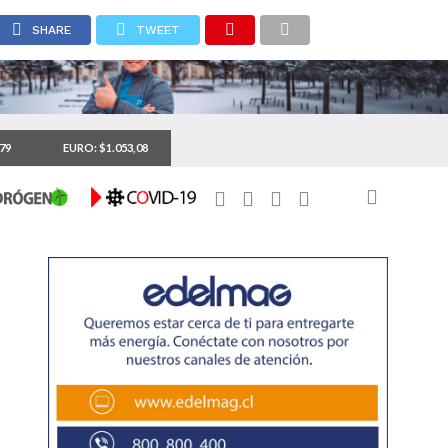
SHARE
TWEET
,79
EURO: $1.053,08