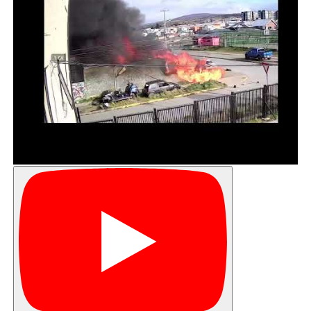
recomendaciones que la OCDE hizo en su
Evaluación del Desempeño Ambiental de Chile
de 2016.
La iniciativa es aplaudida por autoridades de
Magallanes
La iniciativa fue aplaudida por el Seremi del Medio
Ambiente, Eduardo Schiappacasse, quien explicó
que con este proyecto de Ley aborda los delitos
ambientales de dos maneras: las personas
naturales (quien ejecuta la acción) y las personas
jurídicas (las empresas). “Hoy se presentó al
Congreso para su tramitación un proyecto que
sanciona los delitos ambientales. Es proyecto se
encuadra directamente en el foco que tiene el
gobierno del Presidente Piñera, preocupándose
por la calidad de vida de las personas a través de