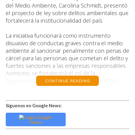
del Medio Ambiente, Carolina Schmidt, presentó
el proyecto de ley sobre delitos ambientales que
fortalecerá la institucionalidad del país
La iniciativa funcionará como instrumento
disuasivo de conductas graves contra el medio
ambiente al sancionar penalmente con penas de
cárcel para las personas que cometan el delito y
fuertes sanciones a las empresas responsables.
Asimismo, se fortalecerá el rol de la
Superintendencia del Medio Ambiente (SMA).
CONTINUE READING
El Presidente Piñera señaló que el desarrollo
integral debe ser sustentable e inclusivo, por lo
Síguenos en Google News:
que “es urgente y necesario contar con una
legislación que tenga más instrumentos y más
eficacia para prevenir, que es la labor
fundamental, pero también para sancionar a