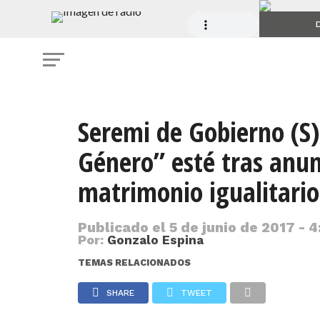
D
Seremi de Gobierno (S)
Género” esté tras anun
matrimonio igualitario
Publicado el
5 de junio de 2017 - 4
Por:
Gonzalo Espina
TEMAS RELACIONADOS
SHARE
TWEET