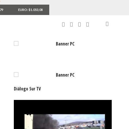
,79
EURO: $1.053,08
Diálogo Sur TV