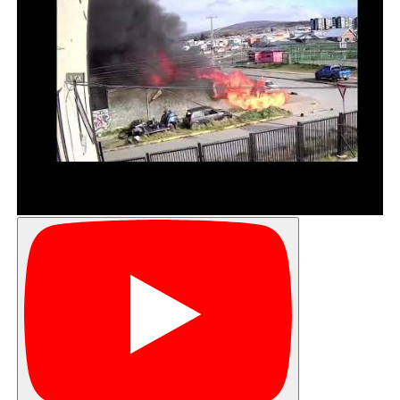
ciudad de Puerto Natales, que les permite
acceder a cursos innovadores que tengan la
posibilidad de cubrir otras necesidades no
consideradas anteriormente”.
El curso “Servicio de Manicure y Pedicure” de
Sence, contempla subsidios de movilización y
colación de $ 3.000 por día asistido y subsidio de
herramientas por un monto de $ 220.000 para
cada estudiante.