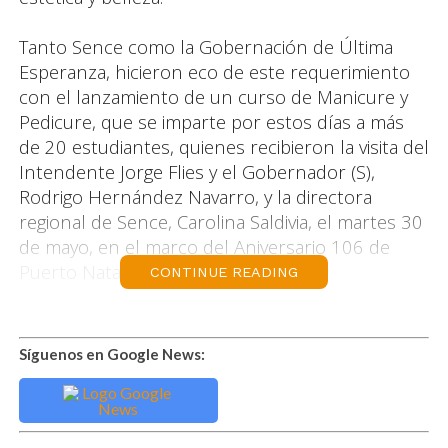
Tanto Sence como la Gobernación de Última
Esperanza, hicieron eco de este requerimiento
con el lanzamiento de un curso de Manicure y
Pedicure, que se imparte por estos días a más
de 20 estudiantes, quienes recibieron la visita del
Intendente Jorge Flies y el Gobernador (S),
Rodrigo Hernández Navarro, y la directora
regional de Sence, Carolina Saldivia, el martes 30
de mayo, en el marco del Aniversario 106 de
Puerto Natales.
CONTINUE READING
Flies aprovechó la ocasión para invitar a las y los
participantes a seguir ocupando los espacios de
Síguenos en Google News:
capacitación que ha abierto el gobierno de la
Presidenta Bachelet en beneficio de los
sectores más vulnerables de nuestra sociedad.