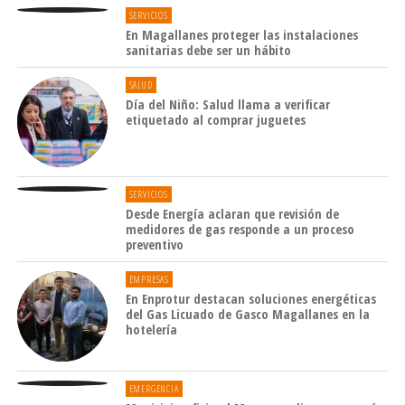
está todo estandarizado y en una bandeja con
SERVICIOS
En Magallanes proteger las instalaciones
trazabilidad cada agricultor puede tener un
sanitarias debe ser un hábito
registro completo de sus productos", indicó
Vargas.
SALUD
Día del Niño: Salud llama a verificar
etiquetado al comprar juguetes
SERVICIOS
Desde Energía aclaran que revisión de
medidores de gas responde a un proceso
preventivo
EMPRESAS
En Enprotur destacan soluciones energéticas
del Gas Licuado de Gasco Magallanes en la
hotelería
EMERGENCIA