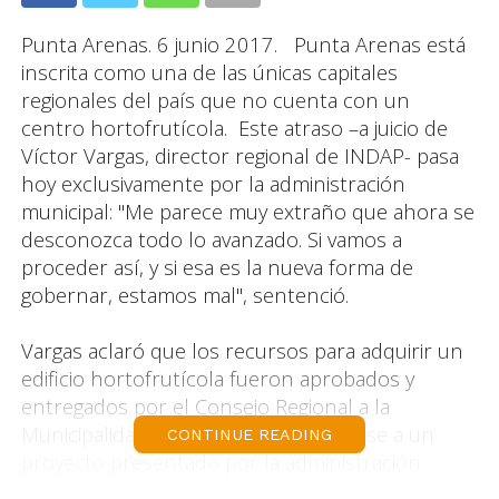
Punta Arenas. 6 junio 2017. Punta Arenas está
inscrita como una de las únicas capitales
regionales del país que no cuenta con un
centro hortofrutícola. Este atraso –a juicio de
Víctor Vargas, director regional de INDAP- pasa
hoy exclusivamente por la administración
municipal: "Me parece muy extraño que ahora se
desconozca todo lo avanzado. Si vamos a
proceder así, y si esa es la nueva forma de
gobernar, estamos mal", sentenció.
Vargas aclaró que los recursos para adquirir un
edificio hortofrutícola fueron aprobados y
entregados por el Consejo Regional a la
Municipalidad de Punta Arenas en base a un
CONTINUE READING
proyecto presentado por la administración
anterior, iniciativa que nace de una reunión en la