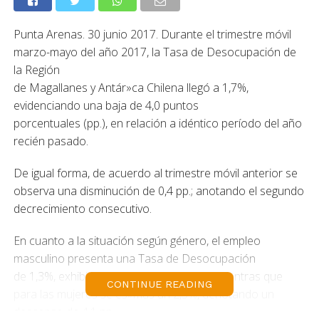
Punta Arenas. 30 junio 2017. Durante el trimestre móvil
marzo-mayo del año 2017, la Tasa de Desocupación de
la Región
de Magallanes y Antár»ca Chilena llegó a 1,7%,
evidenciando una baja de 4,0 puntos
porcentuales (pp.), en relación a idéntico período del año
recién pasado.
De igual forma, de acuerdo al trimestre móvil anterior se
observa una disminución de 0,4 pp.; anotando el segundo
decrecimiento consecutivo.
En cuanto a la situación según género, el empleo
masculino presenta una Tasa de Desocupación
de 1,3%, exhibiendo una baja de 4,0 pp.; mientras que
CONTINUE READING
para las mujeres se es»mas un 2,3%, denotando un
descenso de 4,1 pp.,