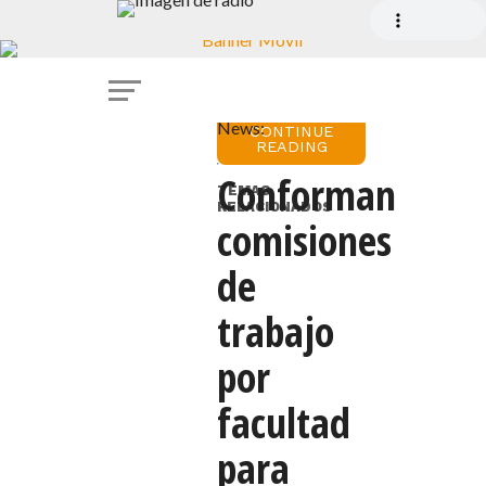
Síguenos
en
Google
News:
CONTINUE
READING
Conforman
Punta
TEMAS
Arenas.
RELACIONADOS
comisiones
30
junio
de
2017.
trabajo
Tal
y
por
como
se
facultad
acordó
para
en
la