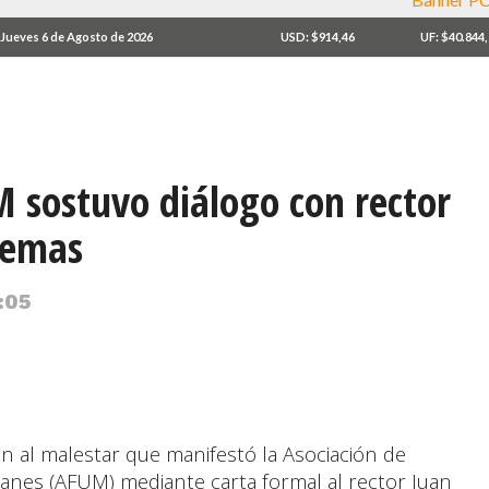
Jueves 6 de Agosto de 2026
USD: $914,46
UF: $40.844
sostuvo diálogo con rector
remas
:05
 al malestar que manifestó la Asociación de
lanes (AFUM) mediante carta formal al rector Juan