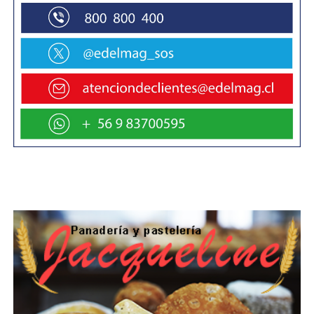
Finalmente, esta organización lamenta
profundamente los dichos emitidos por la
máxima autoridad comunal, el señor alcalde
Claudio Radonich, los que llaman a confusión y
enlodan el pulcro trabajo que se ha hecho estos
años por sacar adelante un evento deportivo
que congrega a todo el grupo familiar en torno a
la pasión por los autos clásicos, además de ser
un importante atractivo turístico para nuestra
región .
Cabe destacar , que el día viernes se nos
prometió en reunión realizada con la comisión
organizadora y el Sr Alcalde , que el día lunes 22
a más tardar a las 17 hs , se aclararía
públicamente , por el mismo medio y frente a la
misma Periodista de TVN , lo "erróneamente "
dicho.