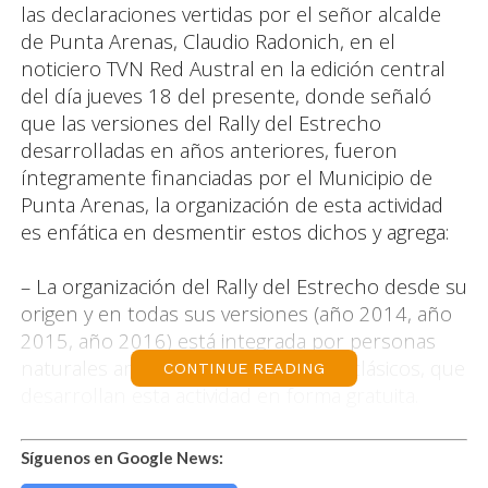
las declaraciones vertidas por el señor alcalde
de Punta Arenas, Claudio Radonich, en el
noticiero TVN Red Austral en la edición central
del día jueves 18 del presente, donde señaló
que las versiones del Rally del Estrecho
desarrolladas en años anteriores, fueron
íntegramente financiadas por el Municipio de
Punta Arenas, la organización de esta actividad
es enfática en desmentir estos dichos y agrega:
– La organización del Rally del Estrecho desde su
origen y en todas sus versiones (año 2014, año
2015, año 2016) está integrada por personas
naturales amantes de los vehículos clásicos, que
CONTINUE READING
desarrollan esta actividad en forma gratuita.
– El Rally del Estrecho ha congregado a más de
Síguenos en Google News:
150 vehículos en el total de sus versiones,