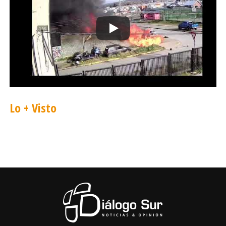
que junto con el español Roger Rovira
recorrieron 600 km en kayak de mar por el
interior del Parque Nacional Bernardo O'Higgins.
Además, el reconocido fotógrafo chileno Pablo
Valenzuela hablará sobre la fotografía en la
Patagonia, y Hernan Mladinic, director ejecutivo
de Tompkins Conservation acerca de la nueva
Lo + Visto
red de parques nacionales de la Patagonia.
SOBRE EL CONCURSO
Los fotógrafos del concurso hicieron llegar sus
imágenes de la Patagonia en cuatro categorías:
Naturaleza, Medioambiente, Viajes & Cultura y
Deportes Outdoor.
Éstas fueron juzgadas en base a su contenido,