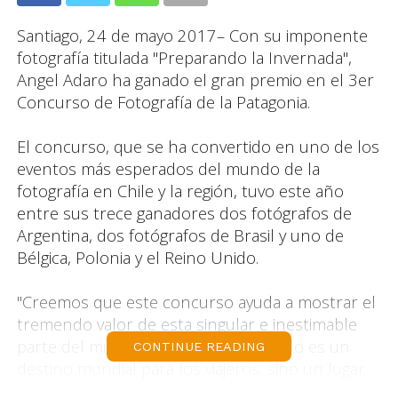
Santiago, 24 de mayo 2017– Con su imponente
fotografía titulada "Preparando la Invernada",
Angel Adaro ha ganado el gran premio en el 3er
Concurso de Fotografía de la Patagonia.
El concurso, que se ha convertido en uno de los
eventos más esperados del mundo de la
fotografía en Chile y la región, tuvo este año
entre sus trece ganadores dos fotógrafos de
Argentina, dos fotógrafos de Brasil y uno de
Bélgica, Polonia y el Reino Unido.
"Creemos que este concurso ayuda a mostrar el
tremendo valor de esta singular e inestimable
parte del mundo. La Patagonia no sólo es un
CONTINUE READING
destino mundial para los viajeros, sino un lugar
de preocupación mundial que requiere el