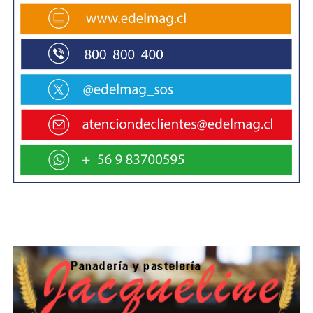
Angel Adaro, de 45 años, y residente de El
Chaltén, Argentina, como ganador absoluto del
concurso, recibirá un viaje de trekking inviernal
con Chile Nativo en el Parque Nacional Torres
del Paine. También recibirá alojamiento en Hotel
Remota de Puerto Natales, y un pasaje para dos
personas en el crucero Navimag. Adaro, igual
que otros ganadores en sus categorías, también
recibirá una gift card para gastar en tiendas
Patagonia de Chile.
El ganador del Premio de los Lectores, Roberto
Burdiles, académico de la Universidad del Bío-
Bío, en Concepción, recibirá alojamiento para 2
noches cortesía de Tompkins Conservation en el
lodge de Valle Chacabuco en el futuro Parque
Nacional Patagonia. Todos los ganadores del