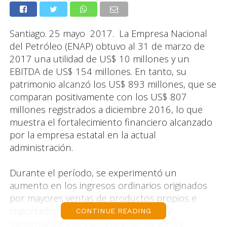
Santiago. 25 mayo 2017. La Empresa Nacional
del Petróleo (ENAP) obtuvo al 31 de marzo de
2017 una utilidad de US$ 10 millones y un
EBITDA de US$ 154 millones. En tanto, su
patrimonio alcanzó los US$ 893 millones, que se
comparan positivamente con los US$ 807
millones registrados a diciembre 2016, lo que
muestra el fortalecimiento financiero alcanzado
por la empresa estatal en la actual
administración.
Durante el período, se experimentó un
aumento en los ingresos ordinarios originados
por mayores ventas de productos propios e
importados en la línea de Refinación y
CONTINUE READING
Comercialización, y un incremento en los