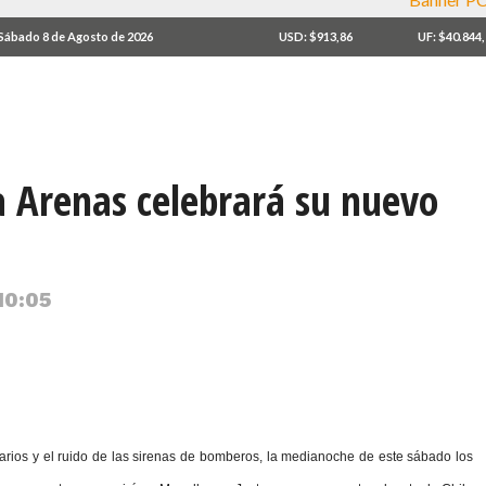
Sábado 8 de Agosto de 2026
USD: $913,86
UF: $40.844
 Arenas celebrará su nuevo
10:05
rios y el ruido de las sirenas de bomberos, la medianoche de este sábado los