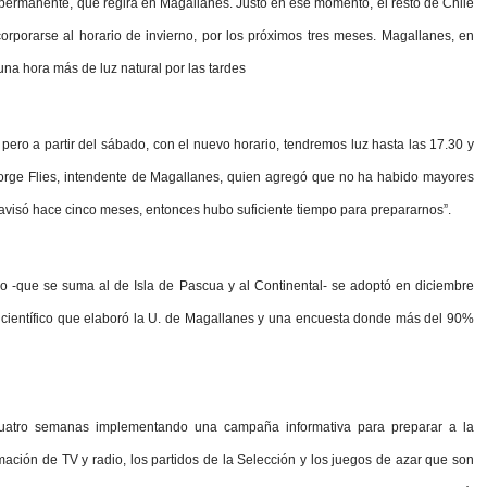
 permanente, que regirá en Magallanes. Justo en ese momento, el resto de Chile
corporarse al horario de invierno, por los próximos tres meses. Magallanes, en
una hora más de luz natural por las tardes
 pero a partir del sábado, con el nuevo horario, tendremos luz hasta las 17.30 y
Jorge Flies, intendente de Magallanes, quien agregó que no ha habido mayores
 avisó hace cinco meses, entonces hubo suficiente tiempo para prepararnos”.
io -que se suma al de Isla de Pascua y al Continental- se adoptó en diciembre
me científico que elaboró la U. de Magallanes y una encuesta donde más del 90%
cuatro semanas implementando una campaña informativa para preparar a la
mación de TV y radio, los partidos de la Selección y los juegos de azar que son