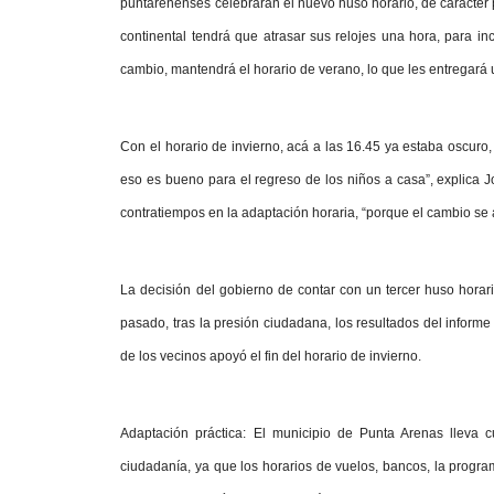
puntarenenses celebrarán el nuevo huso horario, de carácter
continental tendrá que atrasar sus relojes una hora, para in
cambio, mantendrá el horario de verano, lo que les entregará 
Con el horario de invierno, acá a las 16.45 ya estaba oscuro,
eso es bueno para el regreso de los niños a casa”, explica 
contratiempos en la adaptación horaria, “porque el cambio se
La decisión del gobierno de contar con un tercer huso horar
pasado, tras la presión ciudadana, los resultados del infor
de los vecinos apoyó el fin del horario de invierno.
Adaptación práctica:
El municipio de Punta Arenas lleva 
ciudadanía, ya que los horarios de vuelos, bancos, la progra